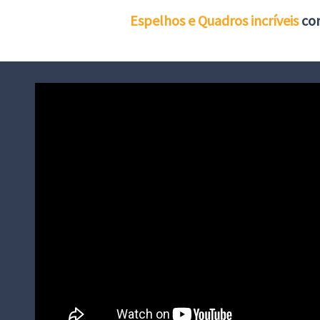
Espelhos e Quadros incríveis
c