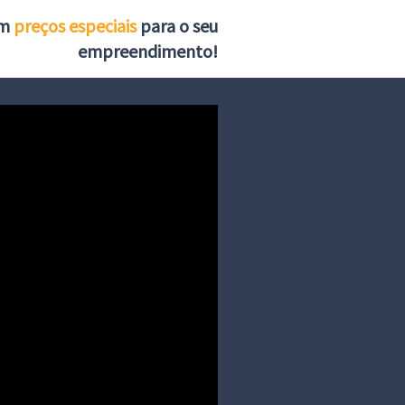
om
preços especiais
para o seu
empreendimento!