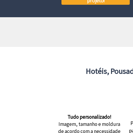
projeto!
Hotéis, Pousad
Tudo personalizado!
P
Imagem, tamanho e moldura
p
de acordo com a necessidade