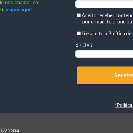
ode nos chamar no
6,
clique aqui!
Aceito receber conteú
por e-mail, telefone 
Li e aceito a Política d
6 + 3 = ?
Recebe
*Polític
, 100 Nossa